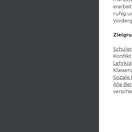
erarbei
ruhig u
Vorderg
Zielgr
Schüler
Konflik
Lehrkrä
Klassen
Soziale
Alle Be
verschi