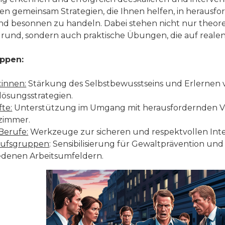
ten gemeinsam Strategien, die Ihnen helfen, in herau
nd besonnen zu handeln. Dabei stehen nicht nur theore
rund, sondern auch praktische Übungen, die auf realen
uppen:
:innen:
Stärkung des Selbstbewusstseins und Erlerne
tlösungsstrategien.
fte:
Unterstützung im Umgang mit herausfordernden V
zimmer.
 Berufe:
Werkzeuge zur sicheren und respektvollen Inter
rufsgruppen
: Sensibilisierung für Gewaltprävention und 
edenen Arbeitsumfeldern.