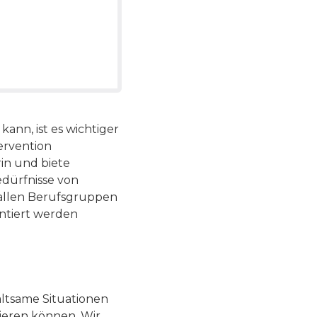
kann, ist es wichtiger
tervention
rin und biete
edürfnisse von
 allen Berufsgruppen
ontiert werden
altsame Situationen
ieren können. Wir