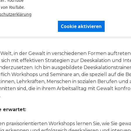
ter: YouTube
 von YouTube.
schutzerklärung
Cookie aktivieren
r Welt, in der Gewalt in verschiedenen Formen auftreten 
, sich mit effektiven Strategien zur Deeskalation und In
nderzusetzen. Ich bin ausgebildete Deeskalationstraine
uflich Workshops und Seminare an, die speziell auf die B
:innen, Lehrkräften, Menschen in sozialen Berufen und
nitten sind, die in ihrem Arbeitsalltag mit Gewalt konfr
.
 erwartet:
en praxisorientierten Workshops lernen Sie, wie Sie gew
tig erkennen und erfolgreich deeskalieren und interven