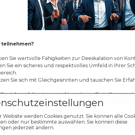
teilnehmen?
ben Sie wertvolle Fähigkeiten zur Deeskalation von Konf
fen Sie ein sicheres und respektvolles Umfeld in Ihrer S
bereich.
tzen Sie sich mit Gleichgesinnten und tauschen Sie Erf
Sie sich noch heute an und investieren Sie in Ihre persö
nschutzeinstellungen
eit! Gemeinsam können wir einen positiven Unterschie
ren Gemeinschaften reduzieren.
r Website werden Cookies genutzt. Sie können alle Coo
ren oder nur bestimmte auswählen. Sie können diese
eue mich darauf, Sie in einem meiner Workshops wi
ngen jederzeit ändern.