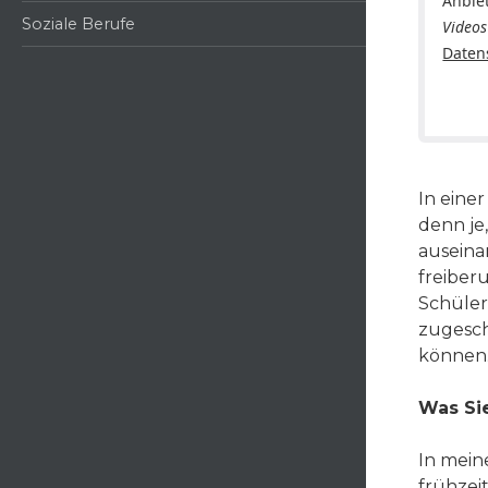
Anbie
Soziale Berufe
Videos
Daten
In eine
denn je
auseina
freiber
Schüler
zugesch
können
Was Sie
In mein
frühzei