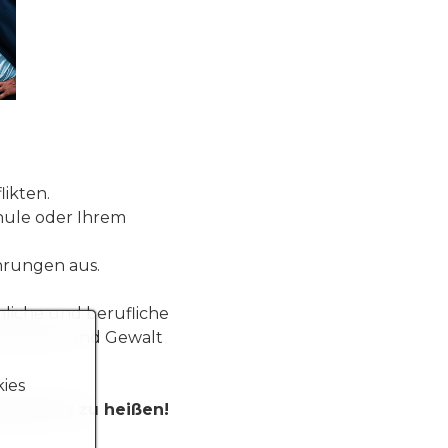
likten.
chule oder Ihrem
ahrungen aus.
nliche und berufliche
d machen und Gewalt
kies
llkommen zu heißen!